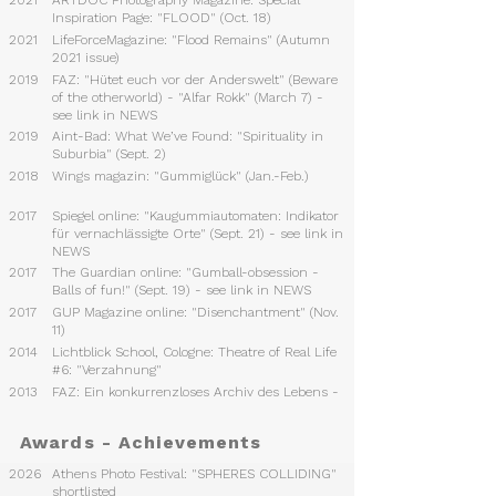
2021
ARTDOC Photography Magazine: Special
Inspiration Page: "FLOOD" (Oct. 18)
2021
LifeForceMagazine: "Flood Remains" (Autumn
2021 issue)
2019
FAZ: "Hütet euch vor der Anderswelt" (Beware
of the otherworld) - "Alfar Rokk" (March 7) -
see link in NEWS
2019
Aint-Bad: What We’ve Found: "Spirituality in
Suburbia" (Sept. 2)
2018
Wings magazin: "Gummiglück" (Jan.-Feb.)
2017
Spiegel online: "Kaugummiautomaten: Indikator
für vernachlässigte Orte" (Sept. 21) - see link in
NEWS
2017
The Guardian online: "Gumball-obsession -
Balls of fun!" (Sept. 19) - see link in NEWS
2017
GUP Magazine online: "Disenchantment" (Nov.
11)
2014
Lichtblick School, Cologne: Theatre of Real Life
#6: "Verzahnung"
2013
FAZ: Ein konkurrenzloses Archiv des Lebens -
Naturhistorische Sammlung des Museums
Wiesbaden (Sept. 4)
Awards - Achievements
2013
Lichtblick School, Cologne #5: "WesterWorld"
2026
Athens Photo Festival: "SPHERES COLLIDING"
1982
Stern: Neuseeland
shortlisted