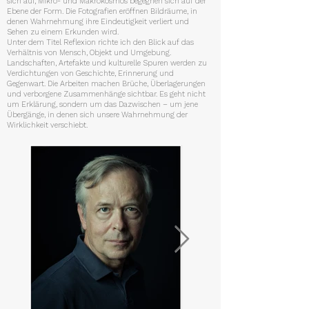
sich auf, Mikro- und Makrokosmos begegnen sich auf der
Ebene der Form. Die Fotografien eröffnen Bildräume, in
denen Wahrnehmung ihre Eindeutigkeit verliert und
Sehen zu einem Erkunden wird.
Unter dem Titel Reflexion richte ich den Blick auf das
Verhältnis von Mensch, Objekt und Umgebung.
Landschaften, Artefakte und kulturelle Spuren werden zu
Verdichtungen von Geschichte, Erinnerung und
Gegenwart. Die Arbeiten machen Brüche, Überlagerungen
und verborgene Zusammenhänge sichtbar. Es geht nicht
um Erklärung, sondern um das Dazwischen – um jene
Übergänge, in denen sich unsere Wahrnehmung der
Wirklichkeit verschiebt.