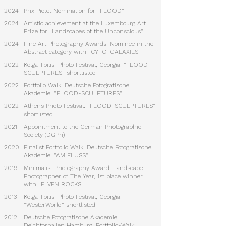
2024
Prix Pictet Nomination for "FLOOD"
2024
Artistic achievement at the Luxembourg Art
Prize for "Landscapes of the Unconscious"
2024
Fine Art Photography Awards: Nominee in the
Abstract category with "CYTO-GALAXIES"
2022
Kolga Tbilisi Photo Festival, Georgia: "FLOOD-
SCULPTURES" shortlisted
2022
Portfolio Walk, Deutsche Fotografische
Akademie: "FLOOD-SCULPTURES"
2022
Athens Photo Festival: "FLOOD-SCULPTURES"
shortlisted
2021
Appointment to the German Photographic
Society (DGPh)
2020
Finalist Portfolio Walk, Deutsche Fotografische
Akademie: "AM FLUSS"
2019
Minimalist Photography Award: Landscape
Photographer of The Year, 1st place winner
with "ELVEN ROCKS"
2013
Kolga Tbilisi Photo Festival, Georgia:
"WesterWorld" shortlisted
2012
Deutsche Fotografische Akademie,
Deichtorhallen Hamburg: Portfolio-Walk;