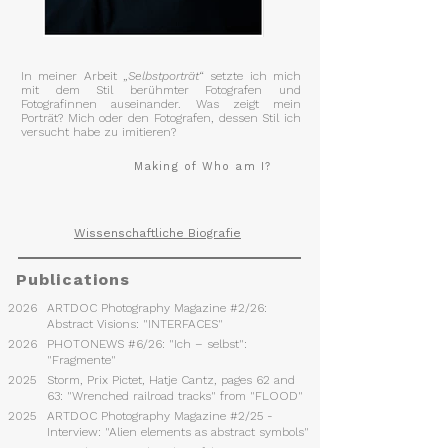
In meiner Arbeit „
Selbstporträt
“ setzte ich mich
mit dem Stil berühmter Fotografen und
Fotografinnen auseinander. Was zeigt mein
Porträt? Mich oder den Fotografen, dessen Stil ich
versucht habe zu imitieren?
Making of Who am I?
Wissenschaftliche Biografie
Publications
2026
ARTDOC Photography Magazine #2/26:
Abstract Visions: "INTERFACES"
2026
PHOTONEWS #6/26: "Ich – selbst":
"Fragmente"
2025
Storm, Prix Pictet, Hatje Cantz, pages 62 and
63: "Wrenched railroad tracks" from "FLOOD"
2025
ARTDOC Photography Magazine #2/25 -
Interview: "Alien elements as abstract symbols"