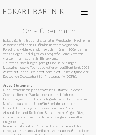
ECKART BARTNIK
CV - Über mich
Eckart Bartnik lebt und arbeitet in Wiesbaden. Nach einer
wissenschaftlichen Laufbahn in der biologischen
Forschung widmet er sich seit den frühen 1980er Jahren
der analogen und digitalen Fotografie. Seine Arbeiten
wurden international in Einzel- und
Gruppenausstellungen gezeigt und in Zeitungen,
Magazinen sowie Fachpublikationen veröffentlicht. 2025
wurde er für den Prix Pictet nominiert. Er ist Mitglied der
Deutschen Gesellschaft für Photographie (DGPh).
Artist Statement
Mich interessieren jene Schwellenzustände, in denen
Gewissheiten ins Wanken geraten und sich neue
Erfahrungsräume öffnen. Fotografie verstehe ich als ein
Medium, das solche Übergänge erfahrbar macht.
Meine Arbeit bewegt sich zwischen zwei Polen:
Abstraktion und Reflexion. Sie sind keine Gegensätze,
sondern zwei unterschiedliche Zugänge zu derselben
Fragestellung.
In meinen abstrakten Arbeiten transformiere ich Natur in
Farbe, Struktur und Oberfläche. Vertraute Maßstäbe lösen