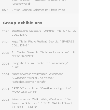
"WesterWorld"
1977
British Council Cologne: 1st Photo Prize
Group exhibitions
Staatsgalerie Stuttgart: "Unruhe" mit "SPHERES
2026
COLLIDING"
Kolga Tbilisi Photo Festival, Georgia: "SPHERES
2026
COLLIDING"
Art Center Dreieich: "Sichtbar:Unsichtbar" mit
2025
"RESONANZEN"
Fotografie Forum Frankfurt: "Passionately":
2024
"Flut"
Künstlerverein Walkmühle, Wiesbaden:
2024
"Zwischen Wurzel und Wipfel":
"Schicksalsgemeinschaft"
ARTDOC exhibition: "Creative photography":
2024
"CYTO-GALAXIES"
Künstlerverein Walkmühle, Wiesbaden: "Die
2023
Kunst zu Schenken": "CYTO-GALAXIES and
ICE SCULPTURES"