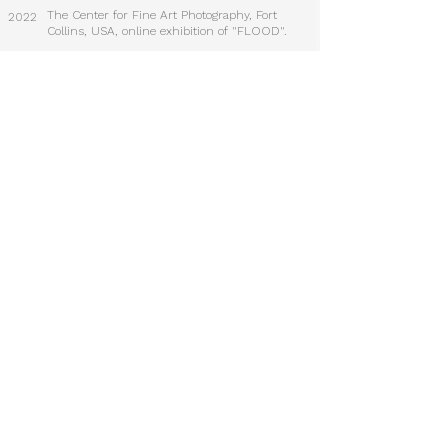
The Center for Fine Art Photography, Fort
2022
Collins, USA, online exhibition of "FLOOD".
Helsinki Photo Festival "Believe": "Relicts" -
2022
07.07-2.10.2022
Wiesbadener Fototage "Turbulent Times": "Flut"
2022
-
13.08.-28.08.2022
Galerie Ka:Ost, Frankfurt: "Simple Nature": "Im
2019
Tal"
Galerie Ka:Ost, Frankfurt: Luminale: "Who am I
2018
really?"
Fotografie Forum Frankfurt: FFF Academy: "Am
2018
Fluss"
Galerie Ka:Ost,
2018
Frankfurt: "Leidenschaft": "Disenchantment"
Wiesbadener Fototage "Insight": "Ambivalence -
2017
Topography of faith"
Wiesbadener Fototage "Heimat
2015
X": "WesterWorld – Heimat aber wie?"
Kolga Tbilisi Photo Festival,
2014
Georgia: "WesterWorld"