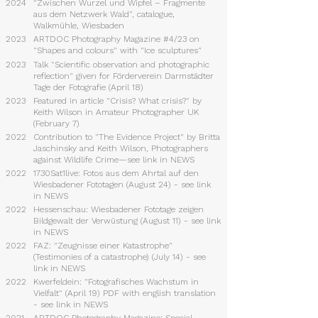
2024
"Zwischen Wurzel und Wipfel – Fragmente
aus dem Netzwerk Wald", catalogue,
Walkmühle, Wiesbaden
2023
ARTDOC Photography Magazine #4/23 on
"Shapes and colours" with "Ice sculptures"
2023
Talk "Scientific observation and photographic
reflection" given for Förderverein Darmstädter
Tage der Fotografie (April 18)
2023
Featured in article "Crisis? What crisis?" by
Keith Wilson in Amateur Photographer UK
(February 7)
2022
Contribution to "The Evidence Project" by Britta
Jaschinsky and Keith Wilson, Photographers
against Wildlife Crime—see link in NEWS
2022
1730Sat1live: Fotos aus dem Ahrtal auf den
Wiesbadener Fototagen (August 24) - see link
in NEWS
2022
Hessenschau: Wiesbadener Fototage zeigen
Bildgewalt der Verwüstung (August 11) - see link
in NEWS
2022
FAZ: "Zeugnisse einer Katastrophe"
(Testimonies of a catastrophe) (July 14) - see
link in NEWS
2022
Kwerfeldein: "Fotografisches Wachstum in
Vielfalt" (April 19) PDF with english translation
- see link in NEWS