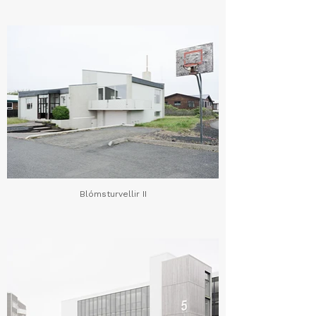
Blómsturvellir II