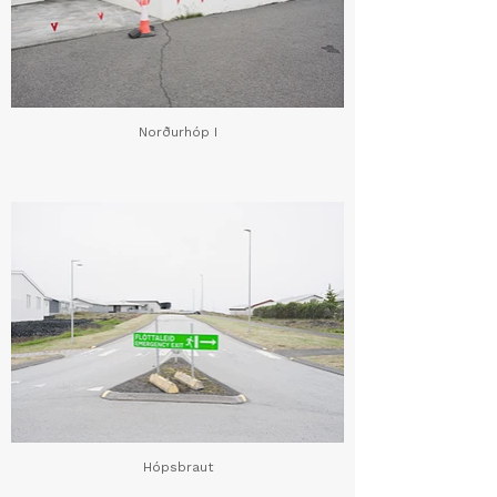
Norðurhóp I
Hópsbraut