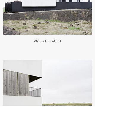
Blómsturvellir II
Suðurhóp