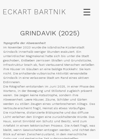
ECKART BARTNIK
GRINDAVIK (2025)
Topografie der Abwesenheit
Im November 2023 wurde die isländische Küstenstadt
Grindavík innerhalb weniger Stunden evakuiert. Ein
unterirdischer Magmakanal hatte sich bis unter die Stadt
geschoben, Erdbeben zerrissen Straßen und Grundstücke,
Infrastruktur brach ab, fast viertausend Menschen verließen
ihre Häuser im Glauben an eine baldige Rückkehr. Sie kam
nicht. Die anhaltende vulkanische Aktivität verwandelte
Grindavík in eine verlassene Stadt am Rand eines aktiven
Erdinneren.
Die Fotografien entstanden im Juni 2025, in einer Phase des
Wartens, in der Bewegung und Stillstand zugleich präsent
waren. Sie zeigen keine Katastrophe, sondern ihre
Abwesenheit. Leere Häuser, Zäune, Schilder und Gärten
werden zu stillen Zeugen eines unterbrochenen Alltags. Das
Vertraute erscheint fragil, Heimat als etwas Vorläufiges.
Die nüchterne, distanzierte Bildsprache und das diffuse
Licht verleihen den Dingen eine zurückhaltende Würde. Das
Haus, sonst Sinnbild von Schutz und Besitz, wird zum
Artefakt in einem tektonischen Prozess. Die Arbeit fragt, was
bleibt, wenn Gewissheiten entzogen werden, und richtet den
Blick auf einen Zwischenzustand, in dem menschliche
Ordnung und geologische Zeit aufeinandertreffen.