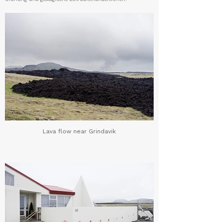
Lava flow near Grindavik