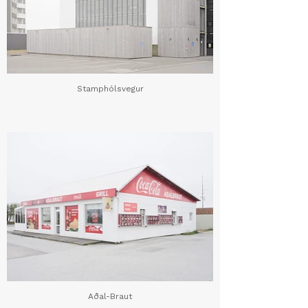
Stamphólsvegur
Aðal-Braut